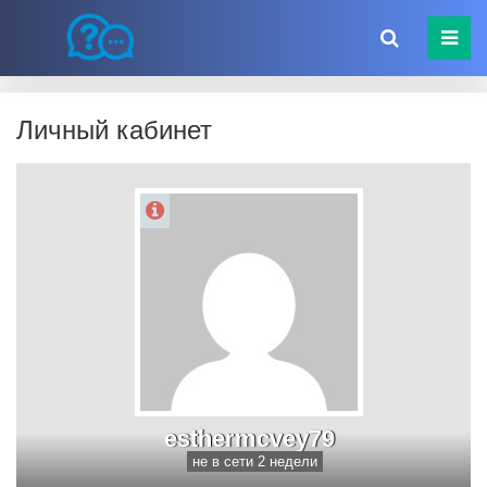
Личный кабинет
esthermcvey79
не в сети 2 недели