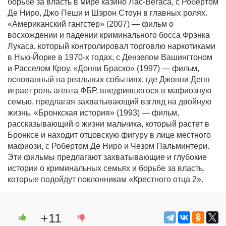
борьбе за власть в мире казино Лас-Вегаса, с Робертом
Де Ниро, Джо Пеши и Шэрон Стоун в главных ролях.
«Американский гангстер» (2007) — фильм о
восхождении и падении криминального босса Фрэнка
Лукаса, который контролировал торговлю наркотиками
в Нью-Йорке в 1970-х годах, с Дензелом Вашингтоном
и Расселом Кроу. «Донни Браско» (1997) — фильм,
основанный на реальных событиях, где Джонни Депп
играет роль агента ФБР, внедрившегося в мафиозную
семью, предлагая захватывающий взгляд на двойную
жизнь. «Бронкская история» (1993) — фильм,
рассказывающий о жизни мальчика, который растет в
Бронксе и находит отцовскую фигуру в лице местного
мафиози, с Робертом Де Ниро и Чезом Пальминтери.
Эти фильмы предлагают захватывающие и глубокие
истории о криминальных семьях и борьбе за власть,
которые подойдут поклонникам «Крестного отца 2».
+11