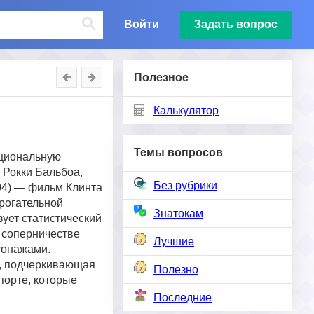
Войти
Задать вопрос
Полезное
Калькулятор
Темы вопросов
оциональную
 Рокки Бальбоа,
Без рубрики
04) — фильм Клинта
трогательной
Знатокам
ует статистический
о соперничестве
Лучшие
сонажами.
е, подчеркивающая
Полезно
порте, которые
Последние