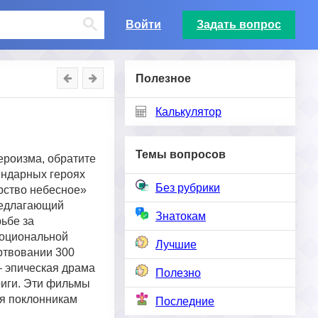
Войти
Задать вопрос
Полезное
Калькулятор
Темы вопросов
ероизма, обратите
ендарных героях
Без рубрики
рство небесное»
редлагающий
Знатокам
ьбе за
моциональной
Лучшие
ртвовании 300
— эпическая драма
Полезно
риги. Эти фильмы
ся поклонникам
Последние