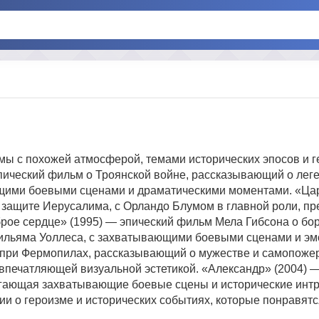
мы с похожей атмосферой, темами исторических эпосов и г
пический фильм о Троянской войне, рассказывающий о лег
ающими боевыми сценами и драматическими моментами. «Ца
и защите Иерусалима, с Орландо Блумом в главной роли, п
рое сердце» (1995) — эпический фильм Мела Гибсона о бор
ильяма Уоллеса, с захватывающими боевыми сценами и э
е при Фермопилах, рассказывающий о мужестве и самопоже
 впечатляющей визуальной эстетикой. «Александр» (2004) 
агающая захватывающие боевые сцены и исторические инт
 о героизме и исторических событиях, которые понравят