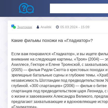
Знатокам
Analitik
05.03.2024 - 15:09
Какие фильмы похожи на «Гладиатор»?
Если вам понравился «Гладиатор», и вы ищете филь
внимание на следующие картины. «Троя» (2004) — э
Ахиллесе, Гекторе и Елене Троянской, с захватыв
(2005) — фильм Ридли Скотта о крестовых походах 
зрелищные батальные сцены и глубокие темы. «Храб
независимость Шотландии под предводительством У
глубиной. «300 спартанцев» (2006) — фильм о битв
спартанцев под предводительством царя Леонида, с
о жизни и завоеваниях Александра Великого, предл
предлагают захватывающие и вдохновляющие истории
«Гладиатора».