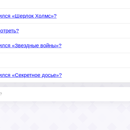
вился «Шерлок Холмс»?
отреть?
вился «Звездные войны»?
ился «Секретное досье»?
?