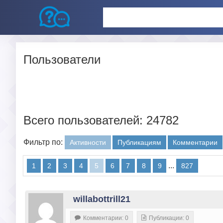
Пользователи
Всего пользователей: 24782
Фильтр по:
Активности
Публикациям
Комментарии
...
1
2
3
4
5
6
7
8
9
827
willabottrill21
Комментарии: 0
Публикации: 0