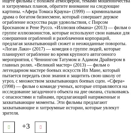
ищете фильмы с похожей атмосферой, темами мошенничества
и хитроумных планов, обратите внимание на следующие
картины. «Афера Томаса Крауна» (1999) — криминальная
драма о богатом бизнесмене, который совершает дерзкое
ограбление искусства ради удовольствия, с Пирсом
Броснаном и Рене Руссо. «Иллюзия обмана» (2013) — фильм о
группе иллюзионистов, которые используют свои навыки для
совершения ограблений и разоблачения корпораций,
предлагая захватывающий сюжет и неожиданные повороты.
«Логан Лаки» (2017) — комедия о группе людей, которые
планируют ограбление во время крупного автогонного
мероприятия, с Ченнингом Татумом и Адамом Драйвером в
главных ролях. «Великий мастер» (2013) — фильм о
легендарном мастере боевых искусств Ип Мане, который
пытается передать свои знания и защитить свою школу от
угроз, с множеством захватывающих боевых сцен. «Сфера»
(1998) — фильм о команде ученых, которые отправляются на
исследование загадочного объекта на дне океана, сталкиваясь
с опасностями и тайнами, предлагающий напряженные и
захватывающие моменты. Эти фильмы предлагают
захватывающие и хитроумные истории, которые увлекут
зрителя.
+3